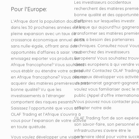
Les investisseurs occidentaux
Pour l'Europe:
recherchent des matières premiè
bonne qualité et des opportunité
d’affaires sur lesquelles investir.
L’Afrique dont la population doublera
l'Afrique qui aujourd'hui gagnera
dans les 30 prochaines années est en
transformer ses matières premièr
pleine expansion avec un taux de
place a besoin des partenaires
croissance économique annuel de 5%
techniques. Consultez nous! Vou
sans nulle-égale, offrant ainsi des
recherchez des investisseurs
opportunités d’affaires à saisir. Vous
Européens! Vous souhaitez trouv
envisagez exporter vos produits en
clients européens à qui vendre v
Afrique francophone? Vous souhaitez
produits! Contactez OLAF Trading
vous établir ou étendre votre activité
de mieux développer vos activité
en Afrique francophone? Vous désirez
un partenariat gagnant-gagnant
acquérir des matières premières de très
voulez vous familiariser avec le
bonne qualité? Vu que les
public (Appel d'offre international
investissements à l’étranger
Vous pouvez nous contacter pou
comportent des risques pesants?
solliciter notre aide.
Saisissez l’opportunité que vous offre
OLAF Trading et l’Afrique s’ouvrira à
OLAF Trading fort de son expérie
vous pour l’expansion de votre activité
son savoir-faire, son personnel e
en toute quiétude.
infrastructures s’avère être le
partenaire idéal pour votre succè
Vous voulez développer une vision à