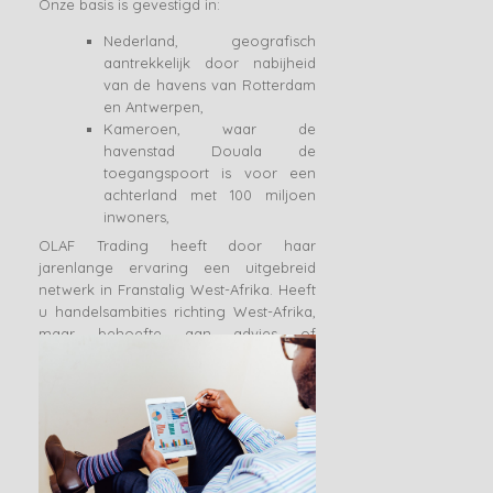
Onze basis is gevestigd in:
Nederland, geografisch
aantrekkelijk door nabijheid
van de havens van Rotterdam
en Antwerpen,
Kameroen, waar de
havenstad Douala de
toegangspoort is voor een
achterland met 100 miljoen
inwoners,
OLAF Trading heeft door haar
jarenlange ervaring een uitgebreid
netwerk in Franstalig West-Afrika. Heeft
u handelsambities richting West-Afrika,
maar behoefte aan advies of
bemiddeling? OLAF Trading stelt haar
expertise graag aan u ter beschikking.
OLAF Trading heeft als belangrijkste
uitgangspunt: het leveren van kwaliteit.
Zowel services als fysieke producten
voldoen dan ook aan de hoogste
standaards en worden keer op keer